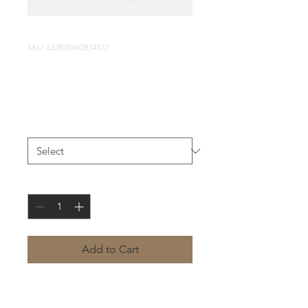
SKU: 632835642834572
Sono un prodotto
Price
€40.00
Dimensioni
*
Quantity
*
Add to Cart
Sono la descrizione di un prodotto. 
Sono un posto perfetto per 