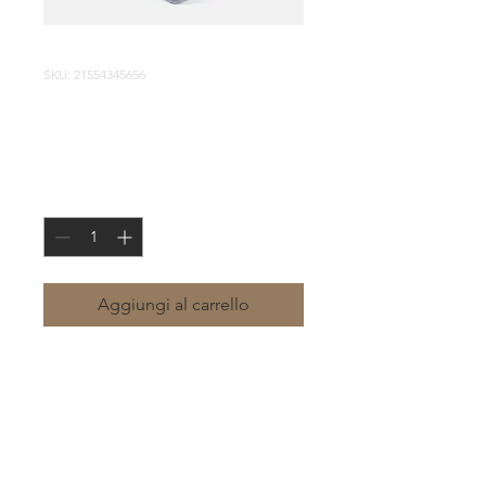
SKU: 21554345656
Sono un prodotto
Prezzo
120,00 €
Quantità
*
Aggiungi al carrello
Sono la descrizione di un prodotto. 
Sono un posto perfetto per 
aggiungere più dettagli sul 
prodotto, come dimensioni, 
materiali, istruzioni per la 