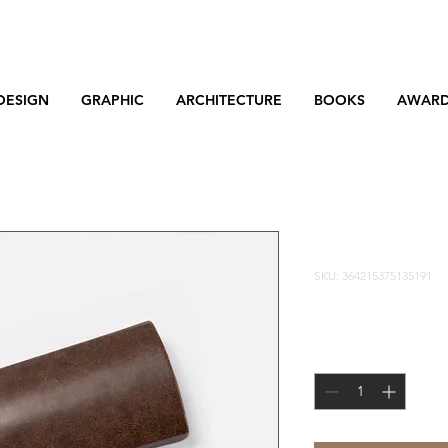
DESIGN
GRAPHIC
ARCHITECTURE
BOOKS
AWAR
Sono un pr
SKU: 364215375135191
Prezzo
20,00 €
Quantità
*