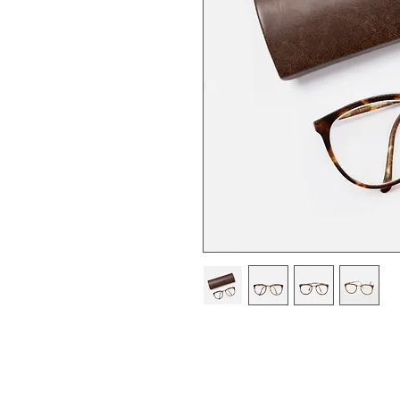
Sono la descrizione di un prodot
più dettagli sul prodotto, come di
manutenzione e istruzioni per la p