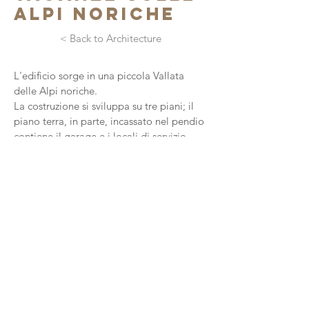
alpi noriche
< Back to Architecture
L'edificio sorge in una piccola Vallata
delle Alpi noriche.
La costruzione si sviluppa su tre piani; il
piano terra, in parte, incassato nel pendio
contiene il garage e i locali di servizio.
I piani superiori completamente in legno
(sia esternamente sia internamente)
comprendono la zona giorno e la zona
notte.
Una grande terrazza sostenuta da pilastri
in legno si apre sulla
Vallata sottostante.
Il tetto in scandole di pietra sporge dalla
costruzione a coprire l’ampio ballatoio.